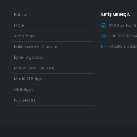
Ruhsat
İLETIŞIME GEÇIN
Proje
252 Sok. No:16 K
Avan Proje
+90 536 831 64
info@cmbdan
Kalibrasyonlu Cihazlar
İşyeri Sigortası
Marka Tescil Belgesi
Modül H Belgesi
CE Belgesi
ISO Belgesi