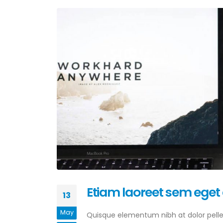
Etiam laoreet sem eget
13
May
Quisque elementum nibh at dolor pellen