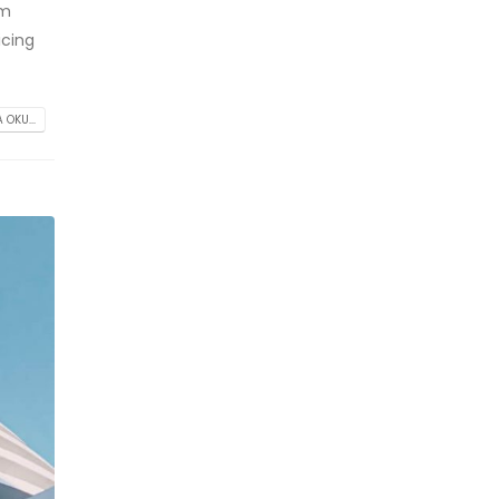
am
icing
 OKU...