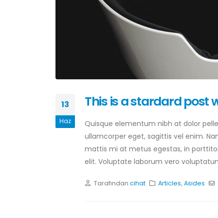
This is a stardard post
13
Haz
Quisque elementum nibh at dolor pellen
ullamcorper eget, sagittis vel enim. Na
mattis mi at metus egestas, in porttito
elit. Voluptate laborum vero voluptatum
Tarafından
cihat
Articles
,
Asides