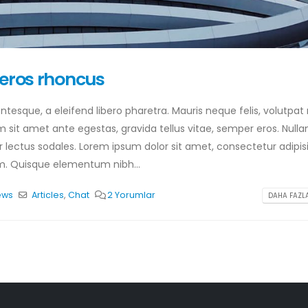
 eros rhoncus
tesque, a eleifend libero pharetra. Mauris neque felis, volutpat
m sit amet ante egestas, gravida tellus vitae, semper eros. Null
r lectus sodales. Lorem ipsum dolor sit amet, consectetur adipis
um. Quisque elementum nibh...
ews
Articles
,
Chat
2 Yorumlar
DAHA FAZLA