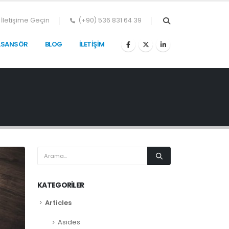
İletişime Geçin
(+90) 536 831 64 39
ASANSÖR
BLOG
İLETIŞIM
KATEGORILER
Articles
Asides