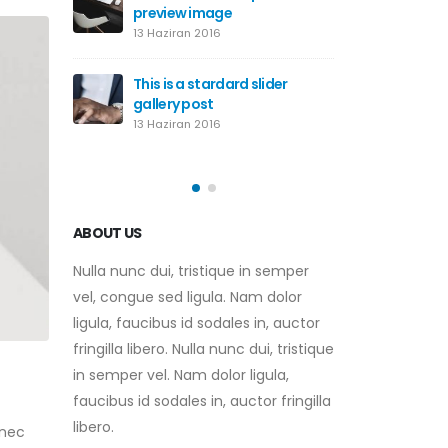
d embedded
preview image
This is
video p
13 Haziran 2016
10 Hazira
This is a stardard slider
 HTML5
gallery post
This is
video p
13 Haziran 2016
30 Mayıs
ABOUT US
Nulla nunc dui, tristique in semper
vel, congue sed ligula. Nam dolor
ligula, faucibus id sodales in, auctor
fringilla libero. Nulla nunc dui, tristique
in semper vel. Nam dolor ligula,
faucibus id sodales in, auctor fringilla
libero.
 nec