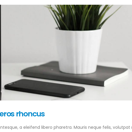
preview image
This is a standar
video post
13 Haziran 2016
10 Haziran 2016
This is a stardard slider
gallery post
This is a standard
video post
13 Haziran 2016
30 Mayıs 2016
 eros rhoncus
tesque, a eleifend libero pharetra. Mauris neque felis, volutpat