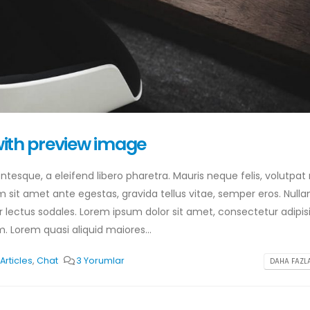
 with preview image
tesque, a eleifend libero pharetra. Mauris neque felis, volutpat
m sit amet ante egestas, gravida tellus vitae, semper eros. Null
r lectus sodales. Lorem ipsum dolor sit amet, consectetur adipis
. Lorem quasi aliquid maiores...
Merhaba dünya!
This is a standard
Articles
,
Chat
3 Yorumlar
DAHA FAZLA
gallery thumbs po
18 Kasım 2022
11 Haziran 2016
This is a stardard post with