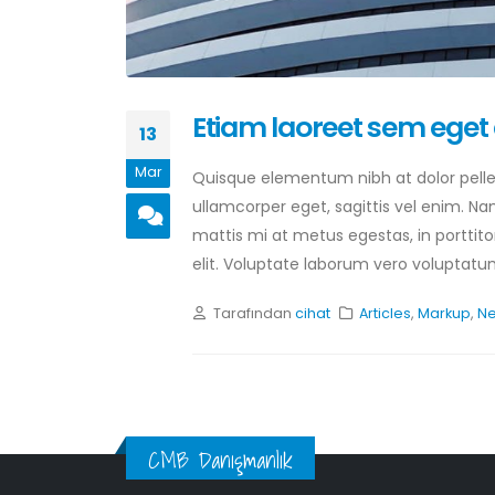
Etiam laoreet sem eget
13
Mar
Quisque elementum nibh at dolor pellen
ullamcorper eget, sagittis vel enim. Na
mattis mi at metus egestas, in porttito
elit. Voluptate laborum vero voluptat
Tarafından
cihat
Articles
,
Markup
,
N
CMB Danışmanlık