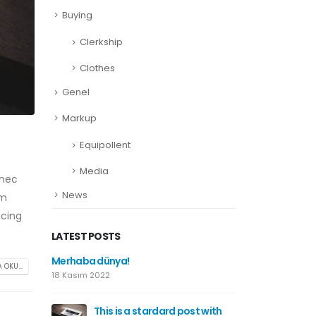
Buying
Clerkship
Clothes
Genel
Markup
Equipollent
Media
 nec
News
am
icing
LATEST POSTS
 image
Merhaba dünya!
This is
 OKU...
st
gallery
18 Kasım 2022
11 Hazira
This is a stardard post with