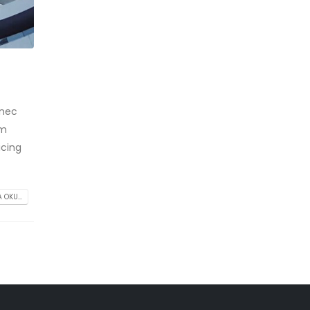
 nec
am
icing
 OKU...