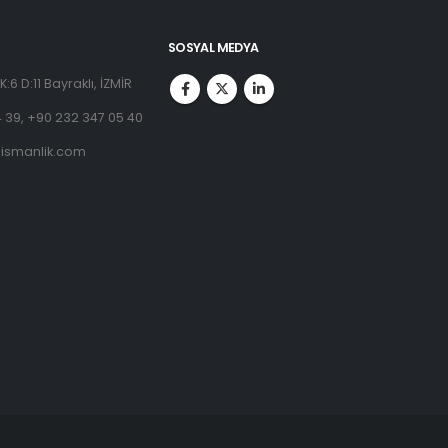
SOSYAL MEDYA
:6 D:11 Bayraklı, İZMİR
 39, +90 232 347 05 40
ismanlik.com