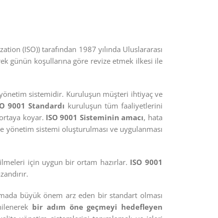
zation (ISO)) tarafından 1987 yılında Uluslararası
ek günün koşullarına göre revize etmek ilkesi ile
yönetim sistemidir. Kuruluşun müşteri ihtiyaç ve
SO 9001 Standardı
kuruluşun tüm faaliyetlerini
ı ortaya koyar.
ISO 9001 Sisteminin amacı
, hata
ite yönetim sistemi oluşturulması ve uygulanması
bilmeleri için uygun bir ortam hazırlar.
ISO 9001
zandırır.
mada büyük önem arz eden bir standart olması
nilenerek
bir adım öne geçmeyi hedefleyen