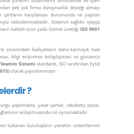
kalite yönetim sistemlerini tanımlamalı ve işleri
uğundan pek çok firma danışmanlık desteği almayı
n şartlarını karşılaması durumunda ve yapılan
la neticelenmektedir. Sistemin sağlıklı işleyip
ların kaliteli ürün yada hizmet ürettiği
ISO 9001
arik zincirindeki faaliyetlerin daha karmaşık hale
rtması, bilgi erişiminin kolaylaşması ve günümüz
Yönetim Sistemi
standardı, ISO tarafından Eylül
2015)
olarak yayımlanmıştır.
lerdir ?
vurgu yapılmakta, yasal şartlar, rekabetçi pazar,
 bağlamının anlaşılmasında rol oynamaktadır.
temi kullanan kuruluşların yönetim sistemlerinin