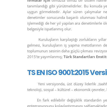
firmalar için
olmazsa olmaz bir sistem haline 
tanımlandığı gibi yürütmelidirler. Bu konuda ye
uygun görmektedir. Aylar süren çalışmalar ne
denetimler sonucunda başarılı olunması halind
işlemediği de her yıl yapılan ara denetimlerle ö
belgesiyle ispatlanmış olur.
Kuruluşların karşılaştığı zorlukların yıll
gelmesi, kuruluşların iş yapma metotlarının değ
toplumunun sesinin daha güçlü çıkması revizyon
2015’te yayımlanmış;
Türk Standartları Ensti
TS EN ISO 9001:2015 Vers
Yeni versiyonda, üst düzey liderlik ,taahh
teknoloji, sosyal – kültürel – ekonomik çevreler
En fark edilebilir değişiklik standardın 
entegrasyonunu kolaylaştırmasını sağlamaktadır