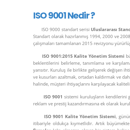
ISO 9001 Nedir ?
ISO 9000 standart serisi
Uluslararası Stan
Standart olarak hazırlanmış 1994, 2000 ve 2008’d
çalışmaları tamamlanan 2015 revizyonu yürürlüğ
ISO 9001:2015 Kalite Yönetim Sistemi
bü
beklentilerini belirleme, tanımlama ve karşıla
yansıtır. Kuruluş ile birlikte gelişerek değişen ih
ve kusurları azaltmak, ortadan kaldırmak ve dah
halinde, müşteri ihtiyaçlarını karşılayacak kalitel
ISO 9001
sistemi kuruluşların kendilerini g
reklam ve prestij kazandırmasına ek olarak kurul
ISO 9001 Kalite Yönetim Sistemi
, günü
itibariyle oldukça kıymetlidir. Artık büyümek