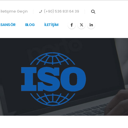
İletişime Geçin
(+90) 536 831 64 39
ASANSÖR
BLOG
İLETIŞIM