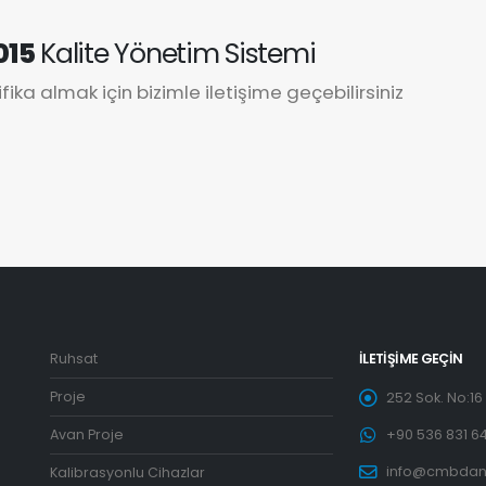
015
Kalite Yönetim Sistemi
ifika almak için bizimle iletişime geçebilirsiniz
Ruhsat
İLETIŞIME GEÇIN
Proje
252 Sok. No:16 K
Avan Proje
+90 536 831 64
info@cmbdan
Kalibrasyonlu Cihazlar