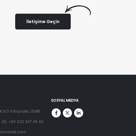
İletişime Geçin
SOSYAL MEDYA
:6 D:11 Bayraklı, İZMİR
 39, +90 232 347 05 40
ismanlik.com