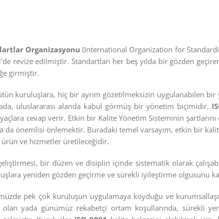
dartlar Organizasyonu
(International Organization for Standardi
e revize edilmiştir. Standartları her beş yılda bir gözden geçirer
e girmiştir.
tün kuruluşlara, hiç bir ayrım gözetilmeksizin uygulanabilen bir 
mada, uluslararası alanda kabul görmüş bir yönetim biçimidir.
I
tiyaçlara cevap verir. Etkin bir Kalite Yönetim Sisteminin şartların
a da önemlisi önlemektir. Buradaki temel varsayım, etkin bir kal
i ürün ve hizmetler üretileceğidir.
eliştirmesi, bir düzen ve disiplin içinde sistematik olarak çalışa
uşlara yeniden gözden geçirme ve sürekli iyileştirme olgusunu ka
müzde pek çok kuruluşun uygulamaya koyduğu ve kurumsallaş
te olan yada günümüz rekabetçi ortam koşullarında, sürekli ye