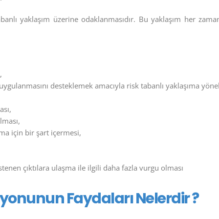
k tabanlı yaklaşım üzerine odaklanmasıdır. Bu yaklaşım her zam
,
uygulanmasını desteklemek amacıyla risk tabanlı yaklaşıma yönelik
ası,
olması,
ma için bir şart içermesi,
enen çıktılara ulaşma ile ilgili daha fazla vurgu olması
siyonunun Faydaları Nelerdir ?