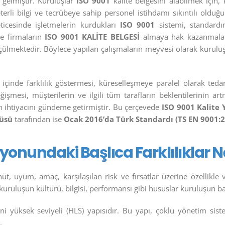
gelmiştir. Kuruluşlar
ISO 9001
kalite belgesini alabilmek için, 
terli bilgi ve tecrübeye sahip personel istihdamı sıkıntılı old
ticesinde işletmelerin kurdukları
ISO 9001
sistemi, standardı
e firmaların
ISO 9001 KALİTE BELGESİ
almaya hak kazanmalarıy
lçülmektedir. Böylece yapılan çalışmaların meyvesi olarak kuruluş
ar içinde farklılık göstermesi, küreselleşmeye paralel olarak ted
işmesi, müşterilerin ve ilgili tüm tarafların beklentilerinin a
 ihtiyacını gündeme getirmiştir. Bu çerçevede
ISO 9001 Kalite 
tüsü
tarafından ise
Ocak 2016’da Türk Standardı (TS EN 9001:
iyonundaki Başlıca Farklılıklar Ne
üt, uyum, amaç, karşılaşılan risk ve fırsatlar üzerine özellikle 
, kuruluşun kültürü, bilgisi, performansı gibi hususlar kuruluşun
yeni yüksek seviyeli (HLS) yapısıdır. Bu yapı, çoklu yönetim sis
.