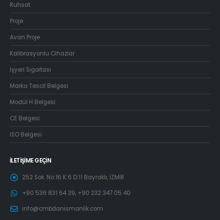
Ruhsat
Proje
Avan Proje
Kalibrasyonlu Cihazlar
İşyeri Sigortası
Marka Tescil Belgesi
Modül H Belgesi
CE Belgesi
ISO Belgesi
İLETIŞIME GEÇIN
252 Sok. No:16 K:6 D:11 Bayraklı, İZMİR
+90 536 831 64 39, +90 232 347 05 40
info@cmbdanismanlik.com