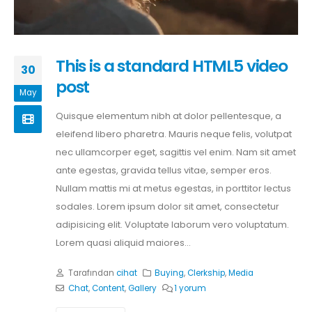
This is a standard HTML5 video
30
post
May
Quisque elementum nibh at dolor pellentesque, a
eleifend libero pharetra. Mauris neque felis, volutpat
nec ullamcorper eget, sagittis vel enim. Nam sit amet
ante egestas, gravida tellus vitae, semper eros.
Nullam mattis mi at metus egestas, in porttitor lectus
sodales. Lorem ipsum dolor sit amet, consectetur
adipisicing elit. Voluptate laborum vero voluptatum.
Lorem quasi aliquid maiores...
Tarafından
cihat
Buying
,
Clerkship
,
Media
Chat
,
Content
,
Gallery
1 yorum