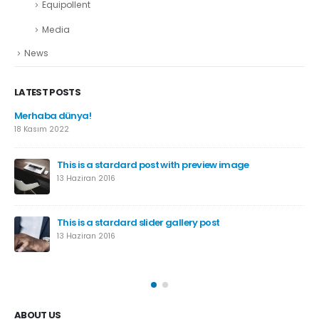
Equipollent
Media
News
LATEST POSTS
Merhaba dünya!
18 Kasım 2022
This is a stardard post with preview image
13 Haziran 2016
This is a stardard slider gallery post
13 Haziran 2016
ABOUT US