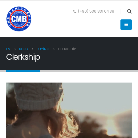
(+90) 536 831 64 39
EV
BLOG
BUYING
CLERKSHIP
Clerkship