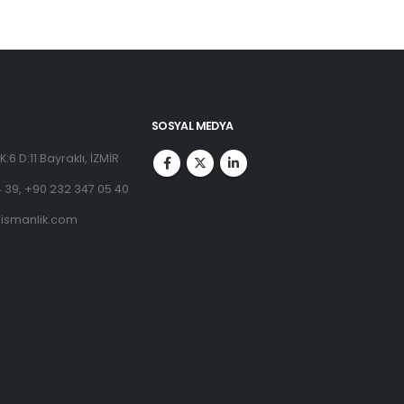
SOSYAL MEDYA
:6 D:11 Bayraklı, İZMİR
 39, +90 232 347 05 40
ismanlik.com