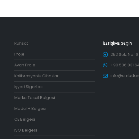
Ruhsat
İLETIŞIME GEÇIN
Proje
252 Sok. No:16 K
Avan Proje
+90 536 831 64
info@cmbdan
Kalibrasyonlu Cihazlar
İşyeri Sigortası
Marka Tescil Belgesi
Modül H Belgesi
CE Belgesi
ISO Belgesi