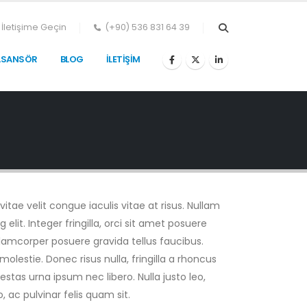
İletişime Geçin
(+90) 536 831 64 39
ASANSÖR
BLOG
İLETIŞIM
itae velit congue iaculis vitae at risus. Nullam
it. Integer fringilla, orci sit amet posuere
llamcorper posuere gravida tellus faucibus.
olestie. Donec risus nulla, fringilla a rhoncus
tas urna ipsum nec libero. Nulla justo leo,
, ac pulvinar felis quam sit.