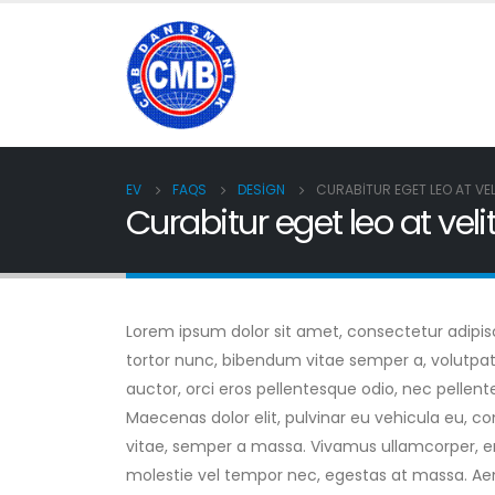
EV
FAQS
DESIGN
CURABITUR EGET LEO AT VEL
Curabitur eget leo at vel
Lorem ipsum dolor sit amet, consectetur adipiscin
tortor nunc, bibendum vitae semper a, volutpat e
auctor, orci eros pellentesque odio, nec pellen
Maecenas dolor elit, pulvinar eu vehicula eu, co
vitae, semper a massa. Vivamus ullamcorper, eni
molestie vel tempor nec, egestas at massa. Aenean