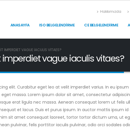
Hakkımızda
ANASAYFA
ISO BELGELENDIRME
CE BELGELENDIRME
IT IMPERDIET VAGUE IACULIS VITAES?
it imperdiet vague iaculis vitaes?
g elit. Curabitur eget leo at velit imperdiet varius. In eu ipsum v
get massa. Lorem ipsum dolor sit amet, consectetur adipiscing el
tesque erat ligula nec massa. Aenean consequat lorem ut felis u
nsequat et lacus. Duis et purus ipsum. In auctor mattis ipsum id m
m sit amet consequat laoreet, tortor tortor dictum urna, ut eges
 pulvinar, felis porttitor iaculis pulvinar, odio orci sodales odio