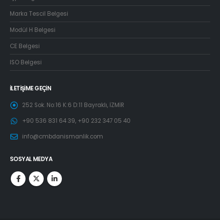
Marka Tescil Belgesi
Modül H Belgesi
CE Belgesi
ISO Belgesi
İLETIŞIME GEÇIN
252 Sok. No:16 K:6 D:11 Bayraklı, İZMİR
+90 536 831 64 39, +90 232 347 05 40
info@cmbdanismanlik.com
SOSYAL MEDYA