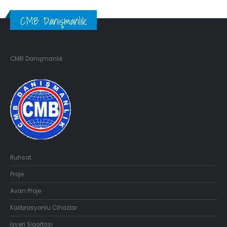
CMB Danışmanlık
CMB Danışmanlık
Ruhsat
Proje
Avan Proje
Kalibrasyonlu Cihazlar
İşyeri Sigortası