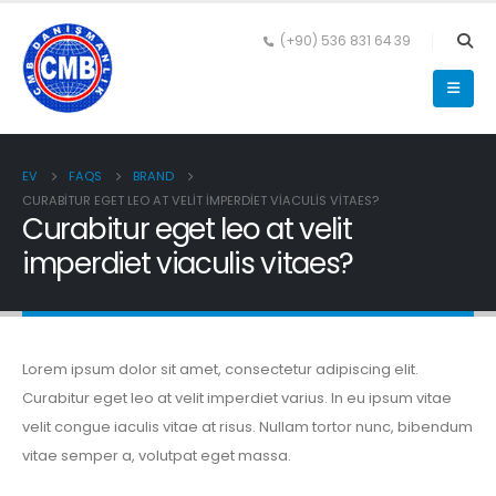
(+90) 536 831 64 39
EV
FAQS
BRAND
CURABITUR EGET LEO AT VELIT IMPERDIET VIACULIS VITAES?
Curabitur eget leo at velit
imperdiet viaculis vitaes?
Lorem ipsum dolor sit amet, consectetur adipiscing elit.
Curabitur eget leo at velit imperdiet varius. In eu ipsum vitae
velit congue iaculis vitae at risus. Nullam tortor nunc, bibendum
vitae semper a, volutpat eget massa.