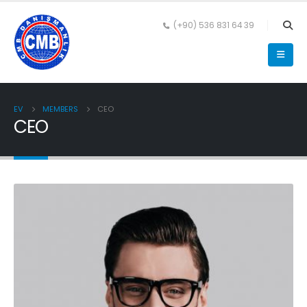
(+90) 536 831 64 39
EV
MEMBERS
CEO
CEO