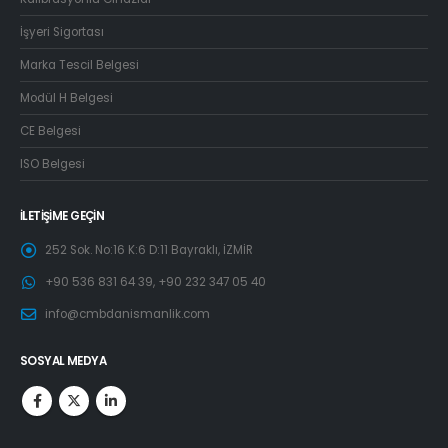
İşyeri Sigortası
Marka Tescil Belgesi
Modül H Belgesi
CE Belgesi
ISO Belgesi
İLETIŞIME GEÇIN
252 Sok. No:16 K:6 D:11 Bayraklı, İZMİR
+90 536 831 64 39, +90 232 347 05 40
info@cmbdanismanlik.com
SOSYAL MEDYA