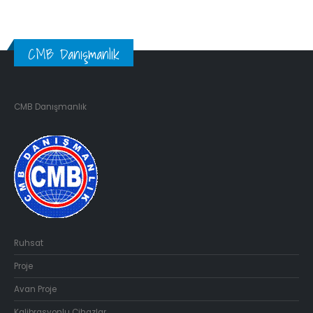
CMB Danışmanlık
CMB Danışmanlık
Ruhsat
Proje
Avan Proje
Kalibrasyonlu Cihazlar