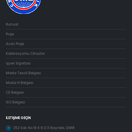
Ruhsat
Proje
Avan Proje
Kalibrasyonlu Cihazlar
İşyeri Sigortası
Marka Tescil Belgesi
Modül H Belgesi
CE Belgesi
ISO Belgesi
İLETIŞIME GEÇIN
252 Sok. No:16 K:6 D:11 Bayraklı, İZMİR