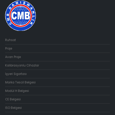
Ruhsat
Proje
Avan Proje
Kalibrasyonlu Cihazlar
İşyeri Sigortası
Marka Tescil Belgesi
Modül H Belgesi
CE Belgesi
ISO Belgesi