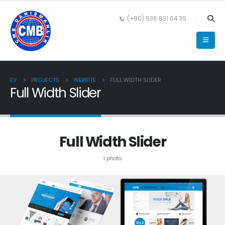
(+90) 536 831 64 39
EV
PROJECTS
WEBSITE
FULL WIDTH SLIDER
Full Width Slider
Full Width Slider
1 photo