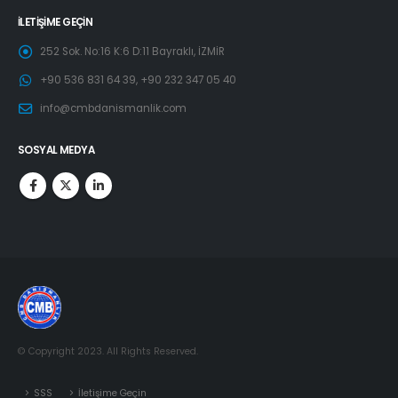
İLETIŞIME GEÇIN
252 Sok. No:16 K:6 D:11 Bayraklı, İZMİR
+90 536 831 64 39, +90 232 347 05 40
info@cmbdanismanlik.com
SOSYAL MEDYA
© Copyright 2023. All Rights Reserved.
SSS
İletişime Geçin