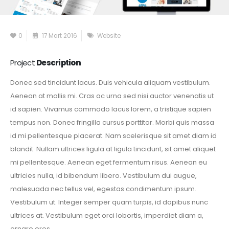
0
17 Mart 2016
Website
Project
Description
Donec sed tincidunt lacus. Duis vehicula aliquam vestibulum.
Aenean at mollis mi. Cras ac urna sed nisi auctor venenatis ut
id sapien. Vivamus commodo lacus lorem, a tristique sapien
tempus non. Donec fringilla cursus porttitor. Morbi quis massa
id mi pellentesque placerat. Nam scelerisque sit amet diam id
blandit. Nullam ultrices ligula at ligula tincidunt, sit amet aliquet
mi pellentesque. Aenean eget fermentum risus. Aenean eu
ultricies nulla, id bibendum libero. Vestibulum dui augue,
malesuada nec tellus vel, egestas condimentum ipsum.
Vestibulum ut. Integer semper quam turpis, id dapibus nunc
ultrices at. Vestibulum eget orci lobortis, imperdiet diam a,
ornare eros.