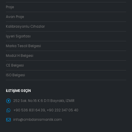
Proje
Avan Proje
Kalibrasyonlu Cihazlar
İşyeri Sigortası
Marka Tescil Belgesi
Modül H Belgesi
CE Belgesi
ISO Belgesi
İLETIŞIME GEÇIN
252 Sok. No:16 K:6 D:11 Bayraklı, İZMİR
+90 536 831 64 39, +90 232 347 05 40
info@cmbdanismanlik.com