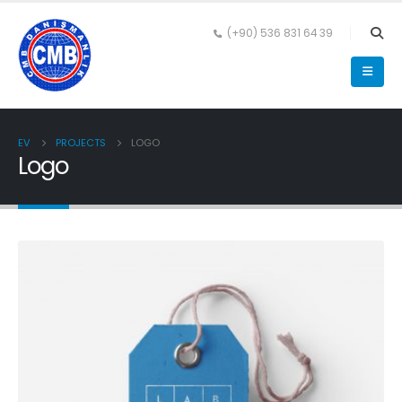
(+90) 536 831 64 39
EV
PROJECTS
LOGO
Logo