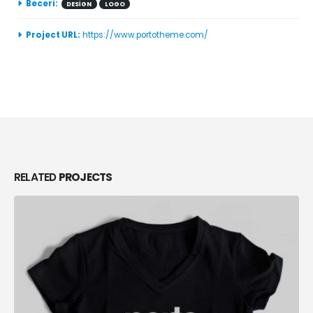
Beceri:
DESIGN
LOGO
Project URL:
https://www.portotheme.com/
RELATED
PROJECTS