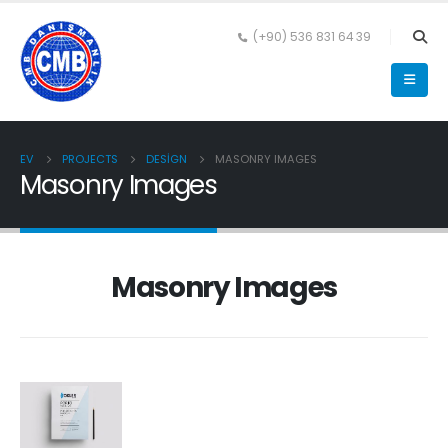
(+90) 536 831 64 39
EV
PROJECTS
DESIGN
MASONRY IMAGES
Masonry Images
Masonry Images