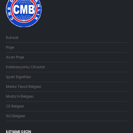
Ruhsat
Proje
Avan Proje
Kalibrasyonlu Cihazlar
İşyeri Sigortası
Marka Tescil Belgesi
Modül H Belgesi
CE Belgesi
ISO Belgesi
İLETIŞIME GEÇIN