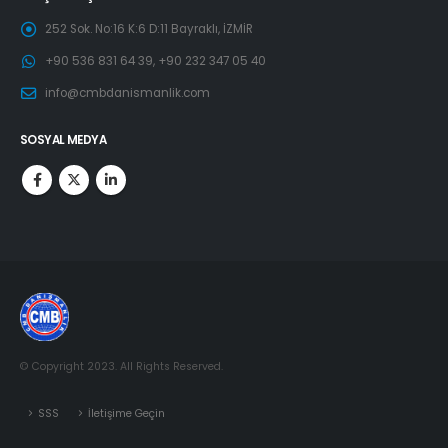
252 Sok. No:16 K:6 D:11 Bayraklı, İZMİR
+90 536 831 64 39, +90 232 347 05 40
info@cmbdanismanlik.com
SOSYAL MEDYA
© Copyright 2023. All Rights Reserved.
SSS
İletişime Geçin