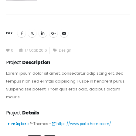
PAY
0
17 Ocak 2016
Design
Project
Description
Lorem ipsum dolor sit amet, consectetur adipiscing elit. Sed
tempus nibh sed elimttis adipiscing. Fusce in hendrerit purus.
Suspendisse potenti. Proin quis eros odio, dapibus dictum
mauris.
Project
Details
müşteri:
P-Themes -
https://www.portotheme.com/