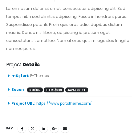
Lorem ipsum dolor sit amet, consectetur adipiscing elit. Sed
tempus nibh sed elimttis adipiscing. Fusce in hendrerit purus.
Suspendisse potenti. Proin quis eros odio, dapibus dictum
mauris. Donec nisi libero, adipiscing id pretium eget,
consectetur sit amet leo. Nam at eros quis mi egestas fringilla
non nec purus.
Project
Details
müşteri:
P-Themes
Beceri:
DESIGN
HTML/CSS
JAVASCRIPT
Project URL:
https://www.portotheme.com/
PAY