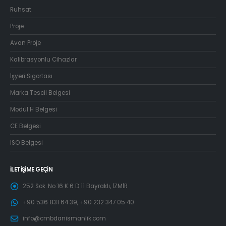
Ruhsat
Proje
Avan Proje
Kalibrasyonlu Cihazlar
İşyeri Sigortası
Marka Tescil Belgesi
Modül H Belgesi
CE Belgesi
ISO Belgesi
İLETIŞIME GEÇIN
252 Sok. No:16 K:6 D:11 Bayraklı, İZMİR
+90 536 831 64 39, +90 232 347 05 40
info@cmbdanismanlik.com