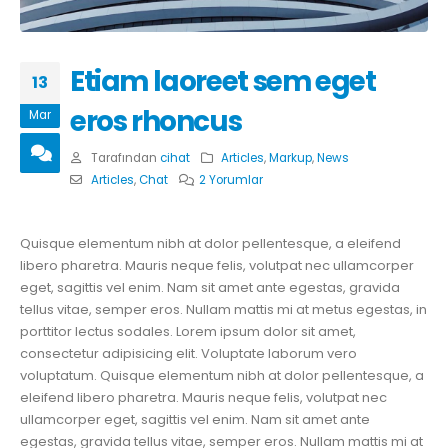
Etiam laoreet sem eget
13
eros rhoncus
Mar
Tarafından
cihat
Articles
,
Markup
,
News
Articles
,
Chat
2 Yorumlar
Quisque elementum nibh at dolor pellentesque, a eleifend
libero pharetra. Mauris neque felis, volutpat nec ullamcorper
eget, sagittis vel enim. Nam sit amet ante egestas, gravida
tellus vitae, semper eros. Nullam mattis mi at metus egestas, in
porttitor lectus sodales. Lorem ipsum dolor sit amet,
consectetur adipisicing elit. Voluptate laborum vero
voluptatum. Quisque elementum nibh at dolor pellentesque, a
eleifend libero pharetra. Mauris neque felis, volutpat nec
ullamcorper eget, sagittis vel enim. Nam sit amet ante
egestas, gravida tellus vitae, semper eros. Nullam mattis mi at