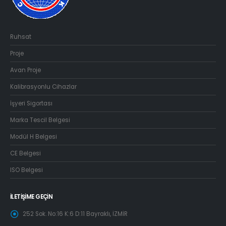
Ruhsat
Proje
Avan Proje
Kalibrasyonlu Cihazlar
İşyeri Sigortası
Marka Tescil Belgesi
Modül H Belgesi
CE Belgesi
ISO Belgesi
İLETIŞIME GEÇIN
252 Sok. No:16 K:6 D:11 Bayraklı, İZMİR