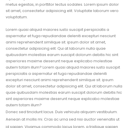
metus egestas, in porttitor lectus sodales. Lorem ipsum dolor
sit amet, consectetur adipisicing elit. Voluptate laborum vero
voluptatum.
Lorem quasi aliquid maiores iusto suscipit perspiciatis a
aspernatur et fuga repudiandae deleniti excepturi nesciunt
animi reprehenderit similique sit. ipsum dolor sit amet,
consectetur adipisicing elit. Qui at laborum nulla quae
quibusdam molestias earum suscipit dolorum debitis hic sint
asperiores maxime deserunt neque explicabo molestiae
autem totam illum? Lorem quasi aliquid maiores iusto suscipit
perspiciatis a aspernatur et fuga repudiandae deleniti
excepturi nesciunt animi reprehenderit similique sit. ipsum
dolor sit amet, consectetur adipisicing elit. Qui at laborum nulla
quae quibusdam molestias earum suscipit dolorum debitis hic
sint asperiores maxime deserunt neque explicabo molestiae
autem totam illum?
Donec sed tincidunt lacus. Duis vehicula aliquam vestibulum.
Aenean at mollis mi. Cras ac urna sed nisi auctor venenatis ut
id sapien. Vivamus commodo lacus lorem, a tristique sapien