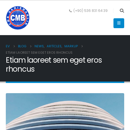
(+90) 536 831 64 39
EV
BLOG
NEWS
,
ARTICLES
,
MARKUP
ETIAM LAOREET SEM EGET EROS RHONCUS
Etiam laoreet sem eget eros
rhoncus