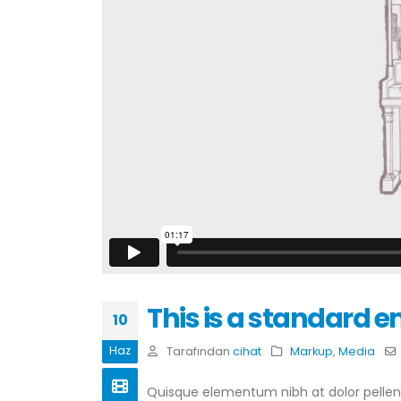
This is a standard 
10
Haz
Tarafından
cihat
Markup
,
Media
Quisque elementum nibh at dolor pellente