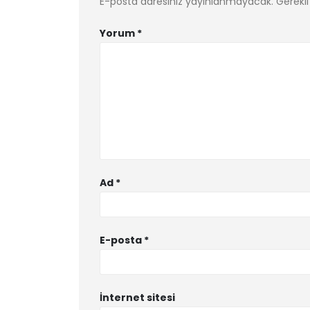
E-posta adresiniz yayınlanmayacak.
Gerekli
Yorum
*
Ad
*
E-posta
*
İnternet sitesi