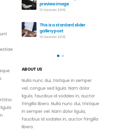
d embedded
preview image
This is
video p
13 Haziran 2016
10 Hazira
This is a stardard slider
 HTML5
gallery post
This is
iunt
video p
13 Haziran 2016
30 Mayıs
estiae
ABOUT US
isque
o.
Nulla nunc dui, tristique in semper
vel, congue sed ligula. Nam dolor
ligula, faucibus id sodales in, auctor
ttitor.
fringilla libero. Nulla nunc dui, tristique
ligula
in semper vel. Nam dolor ligula,
um
faucibus id sodales in, auctor fringilla
libero.