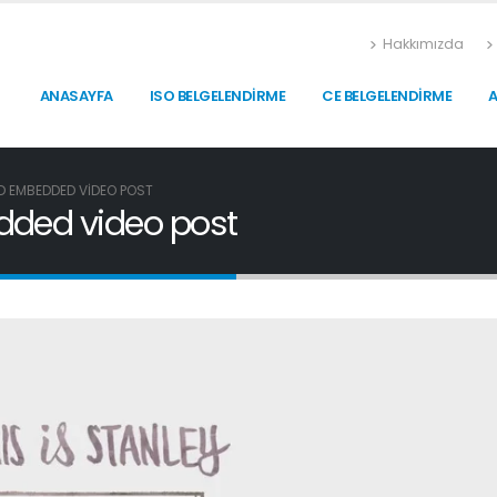
Hakkımızda
ANASAYFA
ISO BELGELENDIRME
CE BELGELENDIRME
D EMBEDDED VIDEO POST
dded video post