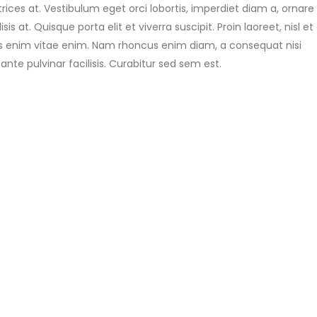
ices at. Vestibulum eget orci lobortis, imperdiet diam a, ornare 
is at. Quisque porta elit et viverra suscipit. Proin laoreet, nisl e
 tellus enim vitae enim. Nam rhoncus enim diam, a consequat nisi
te pulvinar facilisis. Curabitur sed sem est.