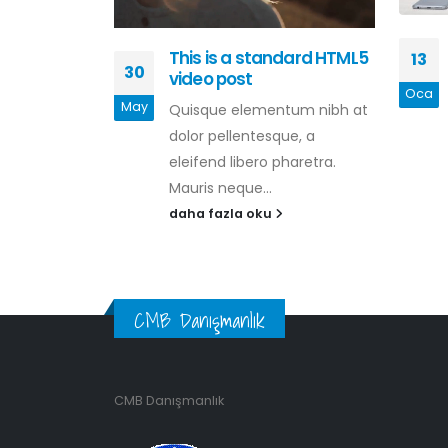
ard slider
This is a standard HTML5
13
30
video post
Oca
tum nibh at
May
Quisque elementum nibh at
ue, a
dolor pellentesque, a
haretra.
eleifend libero pharetra.
Mauris neque...
daha fazla oku
CMB Danışmanlık
CMB Danışmanlık