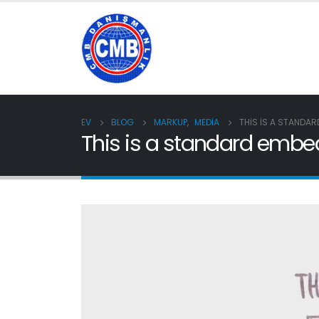
EV
BLOG
MARKUP
,
MEDIA
THIS IS A STANDAR
This is a standard embe