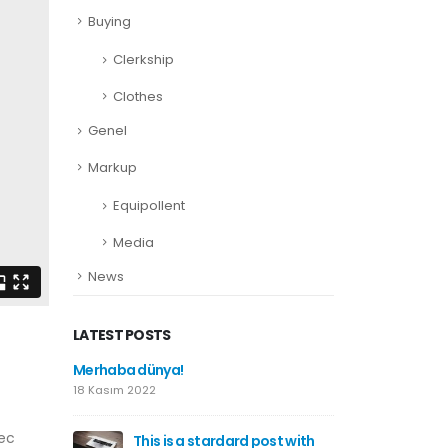
Buying
Clerkship
Clothes
Genel
Markup
Equipollent
Media
News
LATEST POSTS
 image
Merhaba dünya!
This is
st
gallery
18 Kasım 2022
11 Hazira
nec
This is a stardard post with