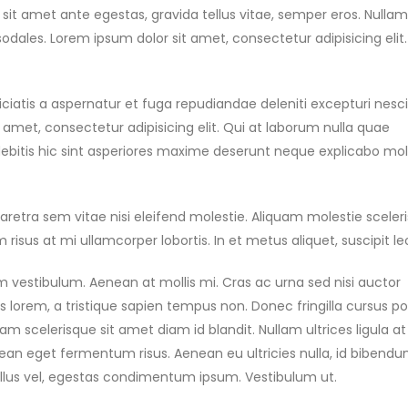
preview image
This is a standar
 sit amet ante egestas, gravida tellus vitae, semper eros. Nullam
video post
13 Haziran 2016
sodales. Lorem ipsum dolor sit amet, consectetur adipisicing elit.
10 Haziran 2016
This is a stardard slider
gallery post
This is a standard
iciatis a aspernatur et fuga repudiandae deleniti excepturi nesc
video post
13 Haziran 2016
t amet, consectetur adipisicing elit. Qui at laborum nulla quae
30 Mayıs 2016
bitis hic sint asperiores maxime deserunt neque explicabo mol
tra sem vitae nisi eleifend molestie. Aliquam molestie sceler
 risus at mi ullamcorper lobortis. In et metus aliquet, suscipit le
m vestibulum. Aenean at mollis mi. Cras ac urna sed nisi auctor
orem, a tristique sapien tempus non. Donec fringilla cursus por
m scelerisque sit amet diam id blandit. Nullam ultrices ligula at 
nean eget fermentum risus. Aenean eu ultricies nulla, id bibend
llus vel, egestas condimentum ipsum. Vestibulum ut.