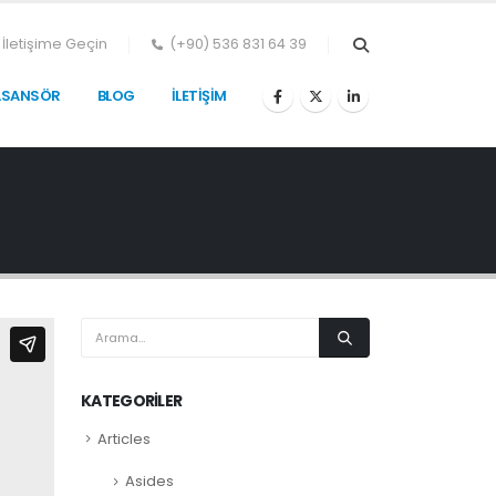
İletişime Geçin
(+90) 536 831 64 39
ASANSÖR
BLOG
İLETIŞIM
KATEGORILER
Articles
Asides