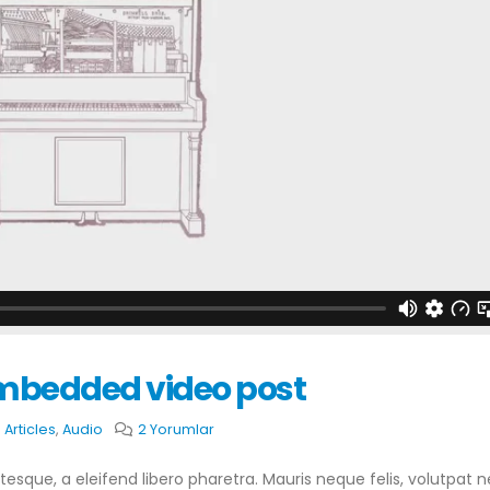
embedded video post
Merhaba dünya!
This is a standard
gallery thumbs po
18 Kasım 2022
Articles
,
Audio
2 Yorumlar
11 Haziran 2016
sque, a eleifend libero pharetra. Mauris neque felis, volutpat 
This is a stardard post with