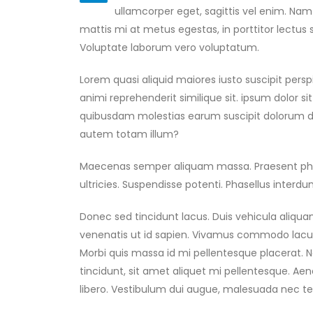
ullamcorper eget, sagittis vel enim. Nam
mattis mi at metus egestas, in porttitor lectus 
Voluptate laborum vero voluptatum.
Lorem quasi aliquid maiores iusto suscipit persp
animi reprehenderit similique sit. ipsum dolor si
quibusdam molestias earum suscipit dolorum de
autem totam illum?
Maecenas semper aliquam massa. Praesent phare
ultricies. Suspendisse potenti. Phasellus interdum
Donec sed tincidunt lacus. Duis vehicula aliqua
venenatis ut id sapien. Vivamus commodo lacus l
Morbi quis massa id mi pellentesque placerat. Na
tincidunt, sit amet aliquet mi pellentesque. Ae
libero. Vestibulum dui augue, malesuada nec te