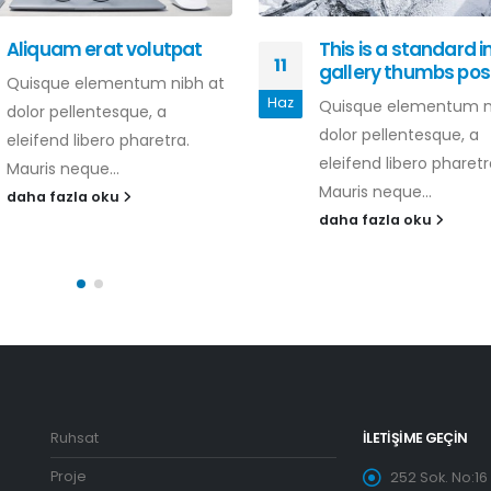
Aliquam erat volutpat
This is a standard
11
gallery thumbs pos
Quisque elementum nibh at
Haz
Quisque elementum n
dolor pellentesque, a
dolor pellentesque, a
eleifend libero pharetra.
eleifend libero pharetr
Mauris neque...
Mauris neque...
daha fazla oku
daha fazla oku
Ruhsat
İLETIŞIME GEÇIN
Proje
252 Sok. No:16 K